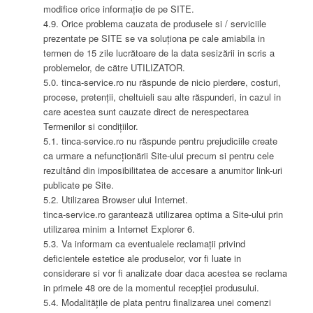
modifice orice informație de pe SITE.
4.9. Orice problema cauzata de produsele si / serviciile
prezentate pe SITE se va soluționa pe cale amiabila in
termen de 15 zile lucrătoare de la data sesizării in scris a
problemelor, de către UTILIZATOR.
5.0. tinca-service.ro nu răspunde de nicio pierdere, costuri,
procese, pretenții, cheltuieli sau alte răspunderi, in cazul in
care acestea sunt cauzate direct de nerespectarea
Termenilor si condițiilor.
5.1. tinca-service.ro nu răspunde pentru prejudiciile create
ca urmare a nefuncționării Site-ului precum si pentru cele
rezultând din imposibilitatea de accesare a anumitor link-uri
publicate pe Site.
5.2. Utilizarea Browser ului Internet.
tinca-service.ro garantează utilizarea optima a Site-ului prin
utilizarea minim a Internet Explorer 6.
5.3. Va informam ca eventualele reclamații privind
deficientele estetice ale produselor, vor fi luate in
considerare si vor fi analizate doar daca acestea se reclama
in primele 48 ore de la momentul recepției produsului.
5.4. Modalitățile de plata pentru finalizarea unei comenzi