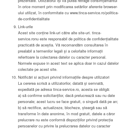
prezentate. Utilizatorul își va putea retrage consimțămantul
în orice moment prin modificarea setărilor aferente browser-
ului utilizat, în conformitate cu www.tinca-service.ro/politica-
de-confidentialitate
Link-urile
Acest site conține link-uri către alte site-uri. tinca-
service.ronu este responsabil de politica de confidențialitate
practicată de aceștia. Vă recomandăm consultarea în
prealabil a termenilor legali și a celorlalte informații
referitoare la colectarea datelor cu caracter personal.
Normele expuse in acest text se aplica doar in cazul datelor
colectate pe acest site.
Notificări si acțiuni privind informațiile despre utilizatori
La cererea scrisă a utilizatorilor, datată și semnată,
expediată pe adresa tinca-service.ro, acesta se obligă:
a) să confirme solicitanților, dacă prelucrează sau nu date
personale; acest lucru se face gratuit, o singură dată pe an;
b) să rectifice, actualizeze, blocheze, șteargă sau să
transforme în date anonime, în mod gratuit, datele a căror
prelucrare nu este conformă dispozițiilor privind protecția
persoanelor cu privire la prelucrarea datelor cu caracter