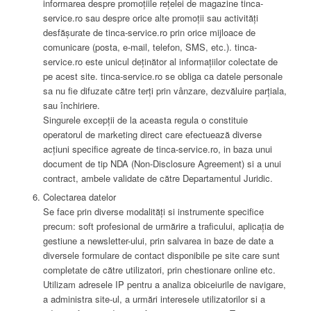
informarea despre promoțiile rețelei de magazine tinca-
service.ro sau despre orice alte promoții sau activități
desfășurate de tinca-service.ro prin orice mijloace de
comunicare (posta, e-mail, telefon, SMS, etc.). tinca-
service.ro este unicul deținător al informațiilor colectate de
pe acest site. tinca-service.ro se obliga ca datele personale
sa nu fie difuzate către terți prin vânzare, dezvăluire parțiala,
sau închiriere.
Singurele excepții de la aceasta regula o constituie
operatorul de marketing direct care efectuează diverse
acțiuni specifice agreate de tinca-service.ro, in baza unui
document de tip NDA (Non-Disclosure Agreement) si a unui
contract, ambele validate de către Departamentul Juridic.
Colectarea datelor
Se face prin diverse modalități si instrumente specifice
precum: soft profesional de urmărire a traficului, aplicația de
gestiune a newsletter-ului, prin salvarea in baze de date a
diversele formulare de contact disponibile pe site care sunt
completate de către utilizatori, prin chestionare online etc.
Utilizam adresele IP pentru a analiza obiceiurile de navigare,
a administra site-ul, a urmări interesele utilizatorilor si a