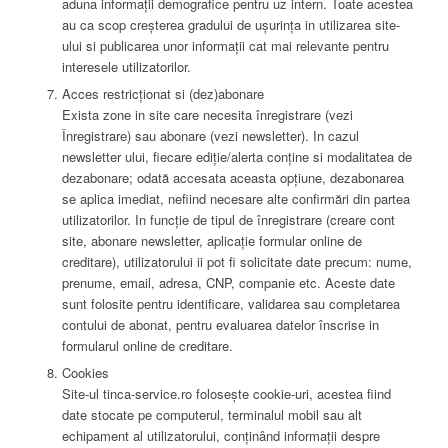
aduna informații demografice pentru uz intern. Toate acestea
au ca scop creșterea gradului de ușurința in utilizarea site-
ului si publicarea unor informații cat mai relevante pentru
interesele utilizatorilor.
Acces restricționat si (dez)abonare
Exista zone in site care necesita înregistrare (vezi
Înregistrare) sau abonare (vezi newsletter). In cazul
newsletter ului, fiecare ediție/alerta conține si modalitatea de
dezabonare; odată accesata aceasta opțiune, dezabonarea
se aplica imediat, nefiind necesare alte confirmări din partea
utilizatorilor. In funcție de tipul de înregistrare (creare cont
site, abonare newsletter, aplicație formular online de
creditare), utilizatorului ii pot fi solicitate date precum: nume,
prenume, email, adresa, CNP, companie etc. Aceste date
sunt folosite pentru identificare, validarea sau completarea
contului de abonat, pentru evaluarea datelor înscrise in
formularul online de creditare.
Cookies
Site-ul tinca-service.ro folosește cookie-uri, acestea fiind
date stocate pe computerul, terminalul mobil sau alt
echipament al utilizatorului, conținând informații despre