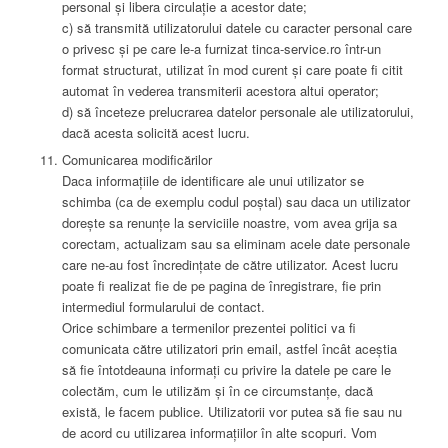
personal și libera circulație a acestor date;
c) să transmită utilizatorului datele cu caracter personal care
o privesc și pe care le-a furnizat tinca-service.ro într-un
format structurat, utilizat în mod curent și care poate fi citit
automat în vederea transmiterii acestora altui operator;
d) să înceteze prelucrarea datelor personale ale utilizatorului,
dacă acesta solicită acest lucru.
Comunicarea modificărilor
Daca informațiile de identificare ale unui utilizator se
schimba (ca de exemplu codul poștal) sau daca un utilizator
dorește sa renunțe la serviciile noastre, vom avea grija sa
corectam, actualizam sau sa eliminam acele date personale
care ne-au fost încredințate de către utilizator. Acest lucru
poate fi realizat fie de pe pagina de înregistrare, fie prin
intermediul formularului de contact.
Orice schimbare a termenilor prezentei politici va fi
comunicata către utilizatori prin email, astfel încât aceștia
să fie întotdeauna informați cu privire la datele pe care le
colectăm, cum le utilizăm și în ce circumstanțe, dacă
există, le facem publice. Utilizatorii vor putea să fie sau nu
de acord cu utilizarea informațiilor în alte scopuri. Vom