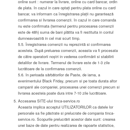
online sunt : numerar la livrare, online cu card bancar, ordin
de plata. In cazul in care optați pentru plata online cu card
bancar, va informam ca înregistrarea plații nu garantează
confirmarea si livrarea comenzii. In cazul in care comanda
nu este confirmata (termenul pentru procesarea comenzii
este de 48h) suma de bani plătita va fi restituita in contul
dumneavoastră in cel mai scurt timp.
5.5. Înregistrarea comenzii nu reprezintă si confirmarea
acesteia. După preluarea comenzii, aceasta va fi procesata
de către operatorii noștri in vederea confirmării si stabilirii
detaliilor de livrare. Termenul de livrare este de 1-3 zile
lucrătoare de la confirmarea comenzii.
5.6. In perioada sărbătorilor de Paste, de iarna, a
evenimentului Black Friday, precum si pe toata durata altor
campanii ale companiei, procesarea unei comenzi precum si
livrarea acesteia poate dura intre 7-10 zile lucrătoare.
Accesarea SITE-ului tinca-service.ro
Aceasta implica acceptul UTILIZATORILOR ca datele lor
personale sa fie păstrate si prelucrate de compania tinca-
service.ro. Scopurile prelucrării acestor date sunt: crearea
unei baze de date pentru realizarea de rapoarte statistice,