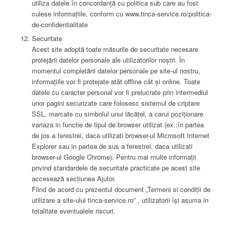
utiliza datele în concordanță cu politica sub care au fost
culese informațiile, conform cu www.tinca-service.ro/politica-
de-confidentialitate
Securitate
Acest site adoptă toate măsurile de securitate necesare
protejării datelor personale ale utilizatorilor noștri. În
momentul completării datelor personale pe site-ul nostru,
informațiile vor fi protejate atât offline cât și online. Toate
datele cu caracter personal vor fi prelucrate prin intermediul
unor pagini securizate care folosesc sistemul de criptare
SSL, marcate cu simbolul unui lăcățel, a carui poziționare
variaza in functie de tipul de browser utilizat (ex.:în partea
de jos a ferestrei, daca utilizati browser-ul Microsoft Internet
Explorer sau in partea de sus a ferestrei, daca utilizati
browser-ul Google Chrome). Pentru mai multe informații
privind standardele de securitate practicate pe acest site
accesează secțiunea Ajutor.
Fiind de acord cu prezentul document „Termeni si condiții de
utilizare a site-ului tinca-service.ro” , utilizatorii își asuma in
totalitate eventualele riscuri.