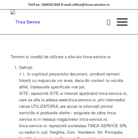
Tel/Fax: 0266351858 E-mail:office@tinca-service.ro
Termeni si condiții de utilizare a site-ului tinca-service.ro
Definiții
1.1. In cuprinsul prezentului document, următorii termeni
folosiți cu majuscule vor avea, daca din context nu rezulta
altfel, înțelesurile specificate mai jos:
SITE: reprezintă SITE-ul Internet aparținând tinca-service.ro,
care se afla la adresa www.tinca-service.ro, prin intermediul
căruia UTILIZATORUL are acces la informații privind
serviciile si produsele oferite / asigurate de către tinca-
service.ro in rețeaua magazinelor tinca-service.ro.
tinca-service.ro: reprezintă societatea TINCA SERVICE SRL
cu sediul in Jud. Harghita, Com. Voslabeni. Str. Principala,