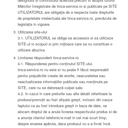
designului si continutului acestuia precum si asupra tuturor
Mărcilor înregistrate de tinca-service.ro si publicate pe SITE
UTILIZATORUL are obligația de a respecta toate drepturile
de proprietate intelectuala ale tinca-service.ro, prevăzute de
legislația in vigoare.
Utilizarea site-ului
3.1. UTILIZATORUL se obliga sa acceseze si sa utilizeze
SITE-ul in scopuri si prin mijloace care sa nu constituie o
utilizare abuziva.
Limitarea răspunderii tinca-service.ro
4.1. Răspunderea pentru conținutul SITE-ului.
tinca-service.ro nu este si nu poate fi făcut responsabil
pentru prejudiciile create de erorile, neacuratetea sau
neactualizarea informațiilor publicate sau menținute pe
SITE, care nu se datorează culpei sale.
4.2. In cazul in care preturile sau alte detalii referitoare la
produse/promoții au fost afișate greșit, inclusiv din cauza
faptului ca au fost introduse greșit in baza de date, ne
alocam dreptul de a anula livrarea respectivului produs si de
a anunța clientul telefonic/e-mail in cel mai scurt timp,
despre eroarea apăruta, daca produsul nu s-a livrat încă.