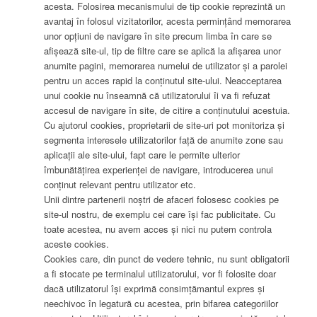
acesta. Folosirea mecanismului de tip cookie reprezintă un
avantaj în folosul vizitatorilor, acesta permințând memorarea
unor opțiuni de navigare în site precum limba în care se
afișează site-ul, tip de filtre care se aplică la afișarea unor
anumite pagini, memorarea numelui de utilizator și a parolei
pentru un acces rapid la conținutul site-ului. Neacceptarea
unui cookie nu înseamnă că utilizatorului îi va fi refuzat
accesul de navigare în site, de citire a conținutului acestuia.
Cu ajutorul cookies, proprietarii de site-uri pot monitoriza și
segmenta interesele utilizatorilor față de anumite zone sau
aplicații ale site-ului, fapt care le permite ulterior
îmbunătățirea experienței de navigare, introducerea unui
conținut relevant pentru utilizator etc.
Unii dintre partenerii noștri de afaceri folosesc cookies pe
site-ul nostru, de exemplu cei care își fac publicitate. Cu
toate acestea, nu avem acces și nici nu putem controla
aceste cookies.
Cookies care, din punct de vedere tehnic, nu sunt obligatorii
a fi stocate pe terminalul utilizatorului, vor fi folosite doar
dacă utilizatorul își exprimă consimțămantul expres și
neechivoc în legatură cu acestea, prin bifarea categoriilor