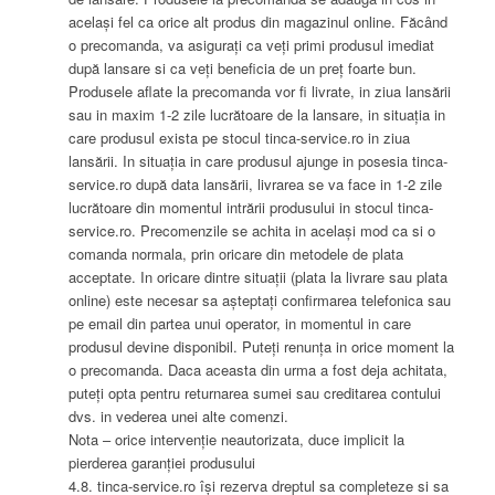
același fel ca orice alt produs din magazinul online. Făcând
o precomanda, va asigurați ca veți primi produsul imediat
după lansare si ca veți beneficia de un preț foarte bun.
Produsele aflate la precomanda vor fi livrate, in ziua lansării
sau in maxim 1-2 zile lucrătoare de la lansare, in situația in
care produsul exista pe stocul tinca-service.ro in ziua
lansării. In situația in care produsul ajunge in posesia tinca-
service.ro după data lansării, livrarea se va face in 1-2 zile
lucrătoare din momentul intrării produsului in stocul tinca-
service.ro. Precomenzile se achita in același mod ca si o
comanda normala, prin oricare din metodele de plata
acceptate. In oricare dintre situații (plata la livrare sau plata
online) este necesar sa așteptați confirmarea telefonica sau
pe email din partea unui operator, in momentul in care
produsul devine disponibil. Puteți renunța in orice moment la
o precomanda. Daca aceasta din urma a fost deja achitata,
puteți opta pentru returnarea sumei sau creditarea contului
dvs. in vederea unei alte comenzi.
Nota – orice intervenție neautorizata, duce implicit la
pierderea garanției produsului
4.8. tinca-service.ro își rezerva dreptul sa completeze si sa