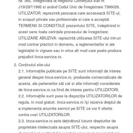
Nr. 365, înregistrata la Registrul Comerțului sub nr.
J19/297/1995 si având Codul Unic de Înregistrare 7366026.
UTILIZATOR: reprezintă persoana care accesează SITE-ul,
in scopuri private sau profesionale si care a acceptat
TERMENII SI CONDITIILE prezentului SITE, îndeplinind in
acest sens toate cerințele procesului de înregistrare;
UTILIZARE ABUZIVA: reprezintă utilizarea SITE-ului intr-un
mod contrar practicii in domeniu, a reglementarilor si ale
legislației in vigoare sau in orice alt mod care poate produce
prejudicii tinca-service.ro.
Conținutul site-ului
2.1. Informațiile publicate pe SITE sunt informații de interes
general despre tinca-service.ro, produsele comercializate de
acesta, ale partenerilor săi cat si alte informații considerate
de tinca-service.ro ca fiind de interes pentru UTILIZATORI.
2.2. Informațiile sunt puse la dispoziția UTILIZATORILOR de
regula, in mod gratuit. tinca-service.ro își rezerva dreptul de
a implementa anumite servicii pe SITE ce vor fi oferite
contra cost UTILIZATORILOR.
2.3. tinca-service.ro este deținătorul tuturor drepturilor de
proprietate intelectuala asupra SITE-ului, respectiv asupra