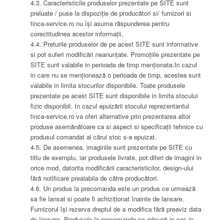
4.3. Caracteristicile produselor prezentate pe SITE sunt
preluate / puse la dispoziție de producători si/ furnizori si
tinca-service.ro nu își asuma răspunderea pentru
corectitudinea acestor informații.
4.4. Preturile produselor de pe acest SITE sunt informative
si pot suferi modificări neanunțate. Promoțiile prezentate pe
SITE sunt valabile in perioada de timp menționata.In cazul
in care nu se menționează o perioada de timp, acestea sunt
valabile in limita stocurilor disponibile. Toate produsele
prezentate pe acest SITE sunt disponibile in limita stocului
fizic disponibil. In cazul epuizării stocului reprezentantul
tinca-service.ro va oferi alternative prin prezentarea altor
produse asemănătoare ca si aspect si specificații tehnice cu
produsul comandat al cărui stoc s-a epuizat.
4.5. De asemenea, imaginile sunt prezentate pe SITE cu
titlu de exemplu, iar produsele livrate, pot diferi de imagini in
orice mod, datorita modificării caracteristicilor, design-ului
fără notificare prealabila de către producători.
4.6. Un produs la precomanda este un produs ce urmează
sa fie lansat si poate fi achiziționat înainte de lansare.
Furnizorul își rezerva dreptul de a modifica fără preaviz data
de lansare. Produsele la precomanda se adaugă in cos in